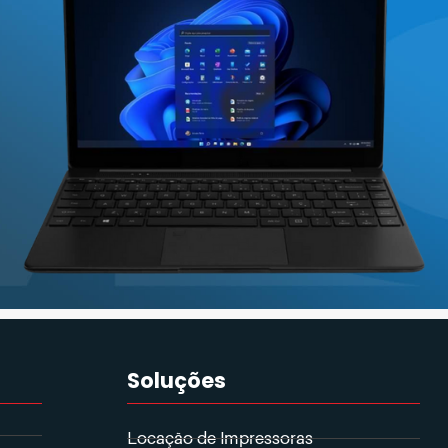
des. Por isso, se você está se perguntando como escolher a
se. 1. Pense nas suas […]
Soluções
Locação de Impressoras