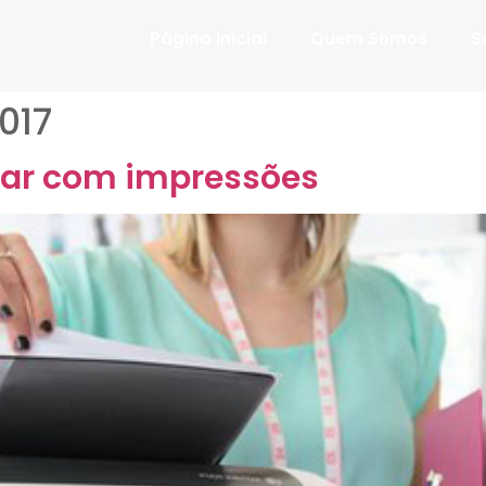
Página Inicial
Quem Somos
S
017
zar com impressões