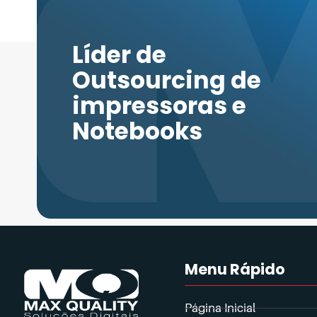
algo que não atende a suas próprias necessida
da Max Quality. Fonte: The Cartridge Warehou
Líder de
Outsourcing de
impressoras e
Notebooks
Menu Rápido
Página Inicial