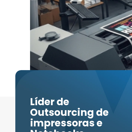
Introdução A sinalização e publicidade visua
mercado. Materiais como banners, outdoors, p
qualidade visual desses elementos, muitas vez
Líder de
Outsourcing de
impressoras e