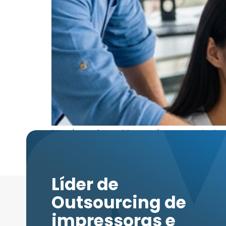
Introdução A terceirização do suporte técnic
produtividade. Gerenciar internamente a infr
desatualizados e o suporte técnico não acom
comuns […]
Líder de
Outsourcing de
impressoras e