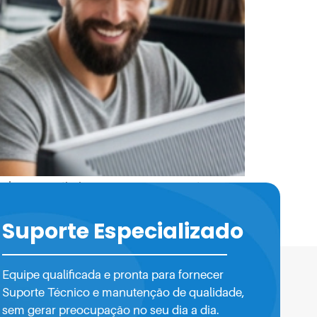
ue buscam otimizar recursos e aumentar a
mente quando os equipamentos estão
cionando sem interrupções. Esses desafios
Suporte Especializado
Equipe qualificada e pronta para fornecer
Suporte Técnico e manutenção de qualidade,
sem gerar preocupação no seu dia a dia.