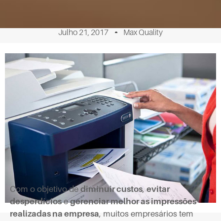
Julho 21, 2017
Max Quality
Com o objetivo de
diminuir custos
,
evitar
desperdícios
e
gerenciar melhor as impressões
realizadas na empresa
, muitos empresários tem