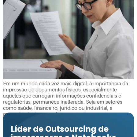
Em um mundo cada vez mais digital, a importância da
impressão de documentos físicos, especialmente
aqueles que carregam informações confidenciais e
regulatórias, permanece inalterada. Seja em setores
como saúde, financeiro, jurídico ou industrial, a
necessidade de gerar documentos impressos com
segurança e qualidade é constante. Documentos
confidenciais abrangem qualquer informação sensível
Líder de Outsourcing de
que possa comprometer a […]