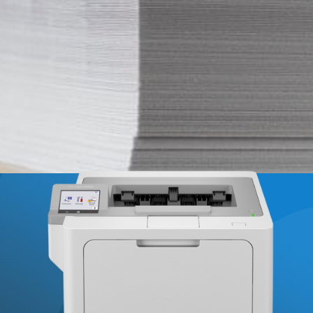
e a consciência ambiental está se tornando cada vez mai
sa atenção e ação em relação ao nosso impacto no planeta
ezes, passam despercebidos em nossa vida […]