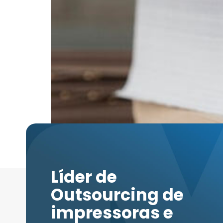
O mundo moderno é, sem dúvida, um lugar ond
confrontados com questões que demandam nos
produção e consumo de papel, que, muitas v
Líder de
Outsourcing de
impressoras e