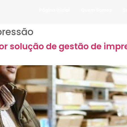
Página Inicial
Quem Somos
S
pressão
r solução de gestão de impr